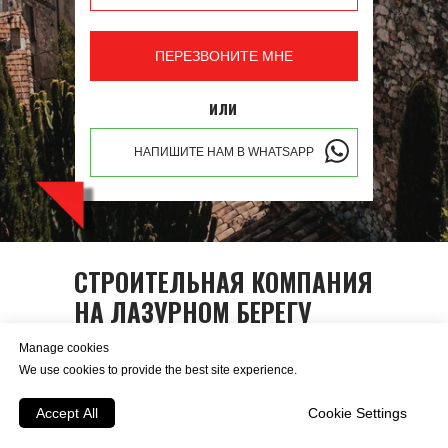
ПЕРЕЗВОНИТЕ МНЕ
или
НАПИШИТЕ НАМ В WHATSAPP
СТРОИТЕЛЬНАЯ КОМПАНИЯ
НА ЛАЗУРНОМ БЕРЕГУ
Manage cookies
We use cookies to provide the best site experience.
Строительная компания
“Total
Construction”
возводит и ремонтирует
Accept All
Cookie Settings
объекты на Лазурном берегу Франции.
Компания появилась в 2015 году. За