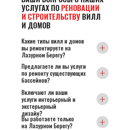
УСЛУГАХ ПО
РЕНОВАЦИИ
И СТРОИТЕЛЬСТВУ
ВИЛЛ
И ДОМОВ
Какие типы вилл и домов
+
вы ремонтируете на
Лазурном Берегу?
Предлагаете ли вы услуги
Мы выполняем ремонт всех типов
+
по ремонту существующих
недвижимости, от современных вилл
до традиционных домов, адаптируя
бассейнов?
наши услуги под ваши конкретные
потребности и особенности местной
Включают ли ваши
Да, мы выполняем ремонт
архитектуры.
+
услуги интерьерный и
существующих бассейнов, улучшая их
конструкцию, дизайн и технические
экстерьерный
системы, чтобы соответствовать
дизайн?
современным стандартам и вашим
Вы работаете только
+
Мы предоставляем комплексные
эстетическим предпочтениям.
на Лазурном Берегу?
дизайнерские услуги, включая